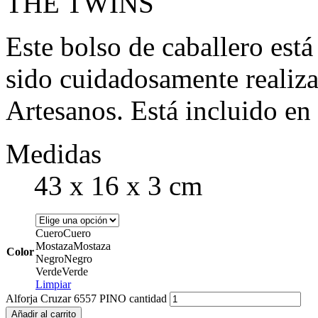
THE TWINS
Este bolso de caballero está
sido cuidadosamente realiz
Artesanos. Está incluido en
Medidas
43 x 16 x 3 cm
Cuero
Cuero
Mostaza
Mostaza
Color
Negro
Negro
Verde
Verde
Limpiar
Alforja Cruzar 6557 PINO cantidad
Añadir al carrito