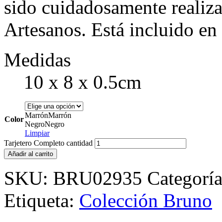
sido cuidadosamente realiz
Artesanos. Está incluido en
Medidas
10 x 8 x 0.5cm
Marrón
Marrón
Color
Negro
Negro
Limpiar
Tarjetero Completo cantidad
Añadir al carrito
SKU:
BRU02935
Categorí
Etiqueta:
Colección Bruno