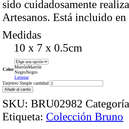
sido cuidadosamente realiz
Artesanos. Está incluido en
Medidas
10 x 7 x 0.5cm
Marrón
Marrón
Color
Negro
Negro
Limpiar
Tarjetero Simple cantidad
Añadir al carrito
SKU:
BRU02982
Categorí
Etiqueta:
Colección Bruno