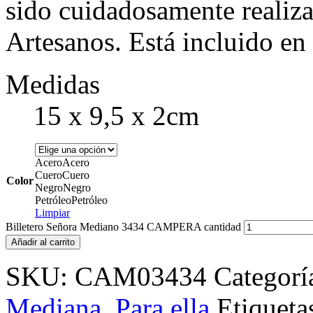
sido cuidadosamente realiz
Artesanos. Está incluido e
Medidas
15 x 9,5 x 2cm
Acero
Acero
Cuero
Cuero
Color
Negro
Negro
Petróleo
Petróleo
Limpiar
Billetero Señora Mediano 3434 CAMPERA cantidad
Añadir al carrito
SKU:
CAM03434
Categorí
Mediana
,
Para ella
Etiqueta