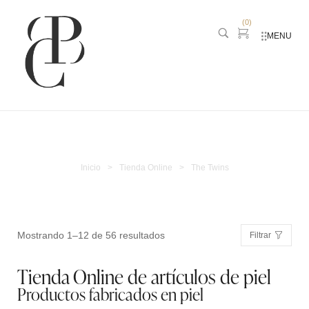
(
0
)
MENU
The Twins
Inicio
>
Tienda Online
>
The Twins
Mostrando 1–12 de 56 resultados
Filtrar
Tienda Online de artículos de piel
Productos fabricados en piel