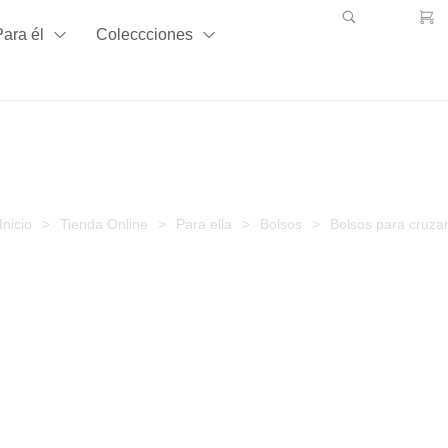
Para él
Coleccciones
Bolsos para cruzar
Bolsos para cruza
Inicio
>
Tienda Online
>
Para ella
>
Bolsos
>