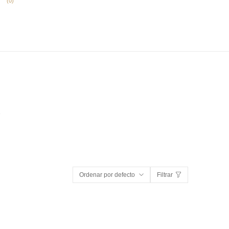
(
0
)
r
Ordenar por defecto
Filtrar