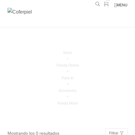
MENU
Funda Móvil
Inicio
>
Tienda Online
>
Para él
>
Accesorios
>
Funda Móvil
Mostrando los 0 resultados
Filtrar