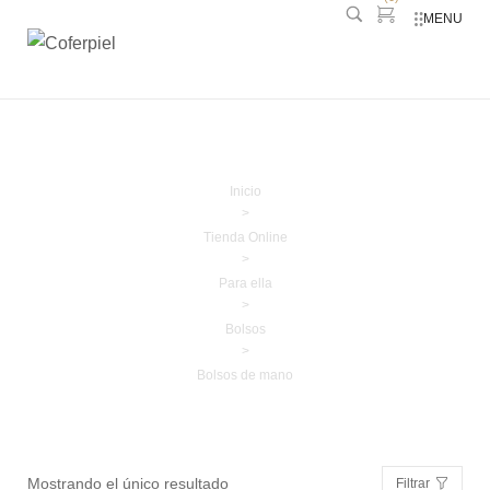
MENU
Bolsos de mano
Inicio
>
Tienda Online
>
Para ella
>
Bolsos
>
Bolsos de mano
Mostrando el único resultado
Filtrar