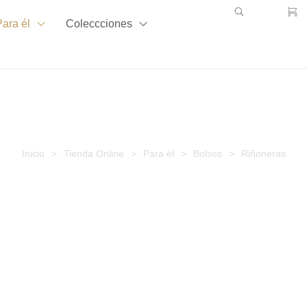
Para él
Coleccciones
Riñoneras
Riñoneras
Inicio
>
Tienda Online
>
Para él
>
Bolsos
>