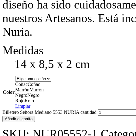
diseño ha sido cuidadosame
nuestros Artesanos. Está in
Nuria.
Medidas
14 x 8,5 x 2 cm
Coñac
Coñac
Marrón
Marrón
Color
Negro
Negro
Rojo
Rojo
Limpiar
Billetero Señora Mediano 5553 NURIA cantidad
Añadir al carrito
SKU:
NUR05552-1
Catego