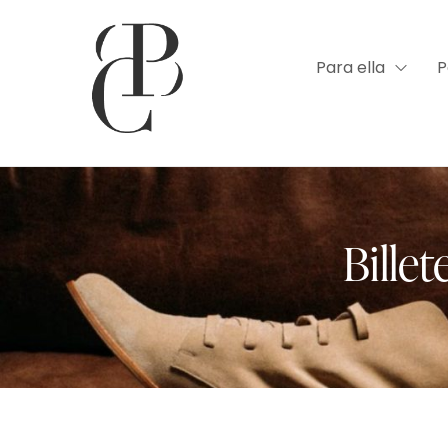
Para ella
P
Bille