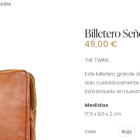
NURIA
Billetero S
49,00
€
THE TWINS
Este billetero grande 
sido cuidadosamente r
Está incluido en nuest
Medidas
17,5 x 9,5 x 2 cm
Rojo
Color