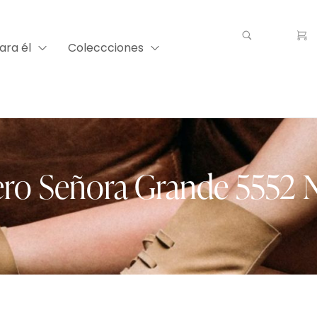
ara él
Coleccciones
tero Señora Grande 5552