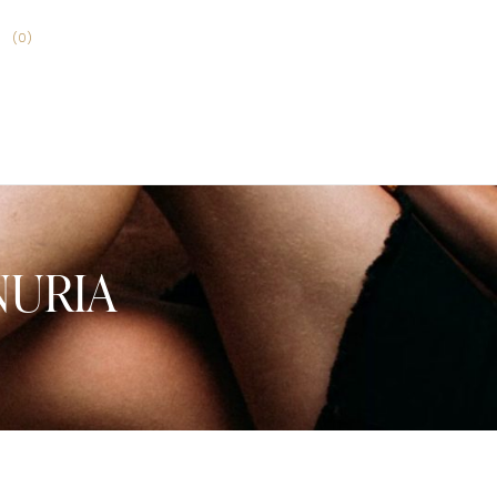
(
0
)
 NURIA