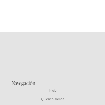
Billetero Sra. Md. 30118
39,00
€
Navegación
Inicio
Quiénes somos