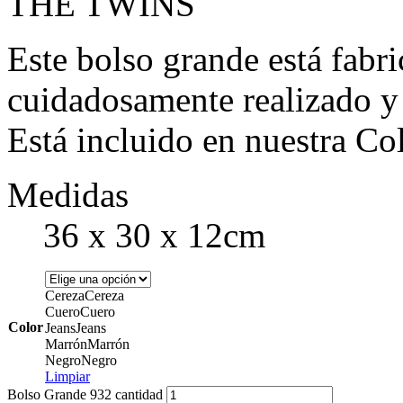
THE TWINS
Este bolso grande está fabri
cuidadosamente realizado y
Está incluido en nuestra C
Medidas
36 x 30 x 12cm
Cereza
Cereza
Cuero
Cuero
Color
Jeans
Jeans
Marrón
Marrón
Negro
Negro
Limpiar
Bolso Grande 932 cantidad