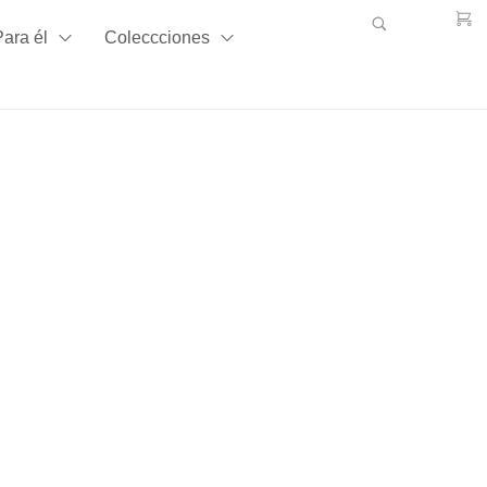
Para él
Coleccciones
Billetero Sra. 49118