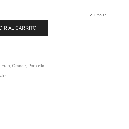
Limpiar
DIR AL CARRITO
eteras
,
Grande
,
Para ella
wins