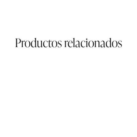
Productos relacionados
a 902
Bolso Grande 932
0
€
124,00
€