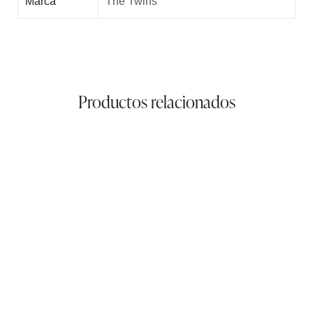
Marca
The Twins
Productos relacionados
Billetero Sra. Mediano
47,00
€