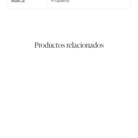
Marca
Pradens
Productos relacionados
Bolso Cruzar Grande
119,00
€