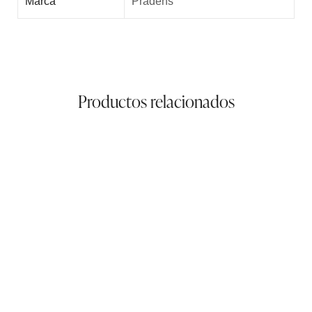
Marca
Pradens
Productos relacionados
Mochila Redonda 4
210,00
€
Bolso Cruzar
112,00
€