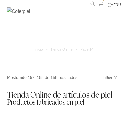
MENU
Tienda Online
Inicio
>
Tienda Online
>
Page 14
Mostrando 157–158 de 158 resultados
Filtrar
Tienda Online de artículos de piel
Productos fabricados en piel
Tarjetero Simple 2316