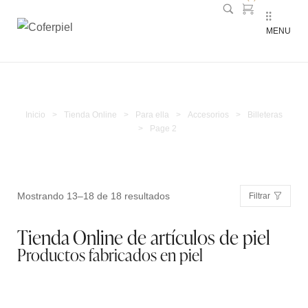
MENU
Billeteras
Inicio
>
Tienda Online
>
Para ella
>
Accesorios
>
Billeteras
>
Page 2
Mostrando 13–18 de 18 resultados
Filtrar
Tienda Online de artículos de piel
Productos fabricados en piel