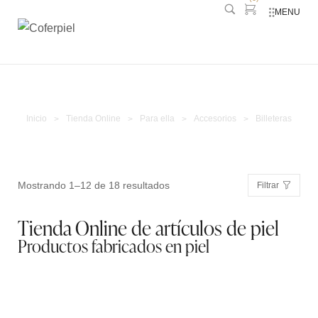
MENU
Billeteras
Inicio
Tienda Online
Para ella
Accesorios
Billeteras
>
>
>
>
Mostrando 1–12 de 18 resultados
Filtrar
Tienda Online de artículos de piel
Productos fabricados en piel