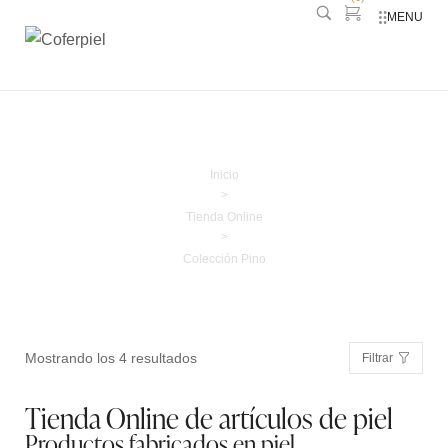
MENU
Colección Pino
Inicio
>
Tienda Online
>
Colección Pino
Mostrando los 4 resultados
Filtrar
Tienda Online de artículos de piel
Productos fabricados en piel